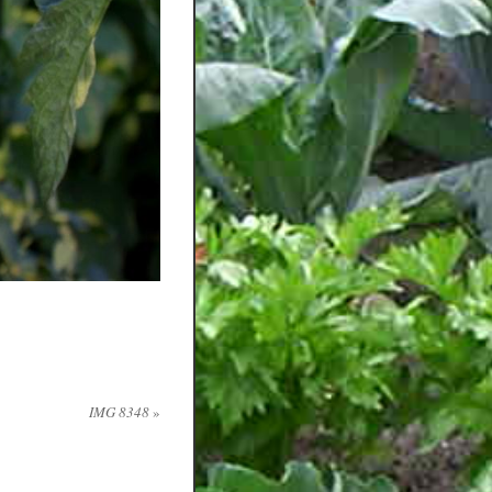
IMG 8348
»