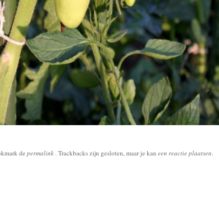
okmark de
permalink
. Trackbacks zijn gesloten, maar je kan
een reactie plaatsen
.