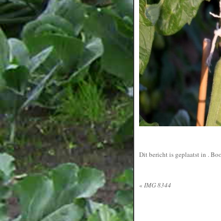
Dit bericht is geplaatst in
. Bo
«
IMG 8344