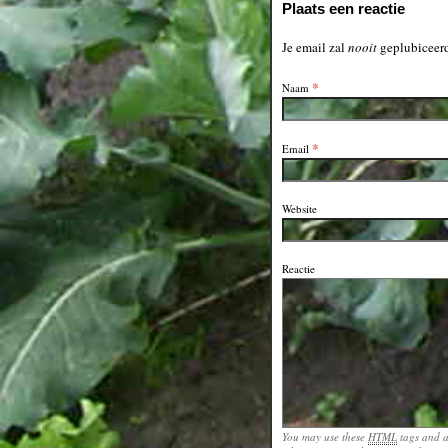
Plaats een reactie
Je email zal
nooit
geplubiceerd
*
Naam
*
Email
Website
Reactie
You may use these
HTML
tags and a