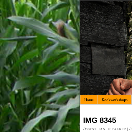
Home
Kookworkshops
IMG 8345
Door
|
P
STEFAN DE BAKKER