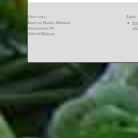
Over ons:
Links
Karel en Marlies Martinet
Fo
Julianastraat 98
elk
4566AJ Heikant