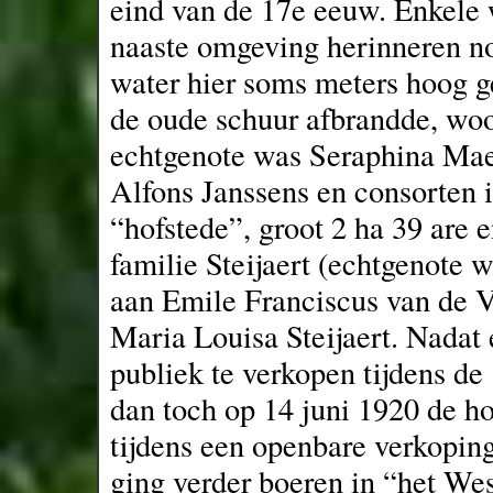
eind van de 17e eeuw. Enkele w
naaste omgeving herinneren nog
water hier soms meters hoog g
de oude schuur afbrandde, woon
echtgenote was Seraphina Maes
Alfons Janssens en consorten 
“hofstede”, groot 2 ha 39 are 
familie Steijaert (echtgenote 
aan Emile Franciscus van de V
Maria Louisa Steijaert. Nadat
publiek te verkopen tijdens d
dan toch op 14 juni 1920 de ho
tijdens een openbare verkoping
ging verder boeren in “het We