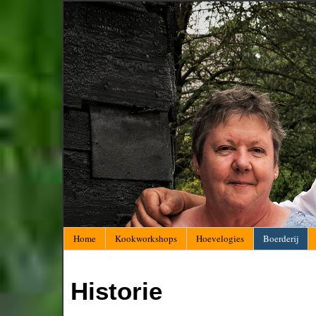
Home
Kookworkshops
Hoevelogies
Boerderij
Historie