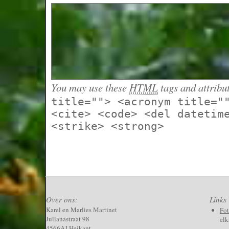
You may use these
HTML
tags and attribu
title=""> <acronym title="
<cite> <code> <del datetim
<strike> <strong>
Over ons:
Links
Karel en Marlies Martinet
Fo
Julianastraat 98
elk
4566AJ Heikant