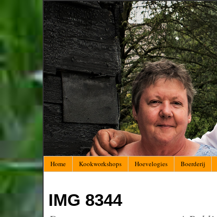
Home
Kookworkshops
Hoevelogies
Boerderij
IMG 8344