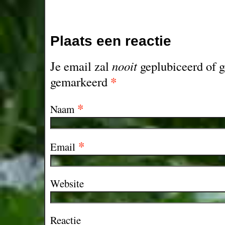
Plaats een reactie
Je email zal
nooit
geplubiceerd of g
*
gemarkeerd
*
Naam
*
Email
Website
Reactie