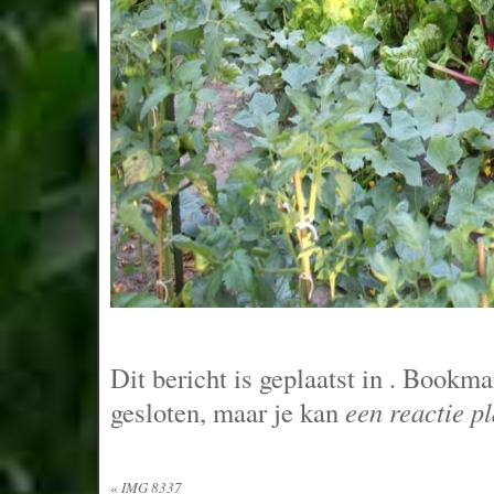
Dit bericht is geplaatst in
. Bookma
gesloten, maar je kan
een reactie p
«
IMG 8337