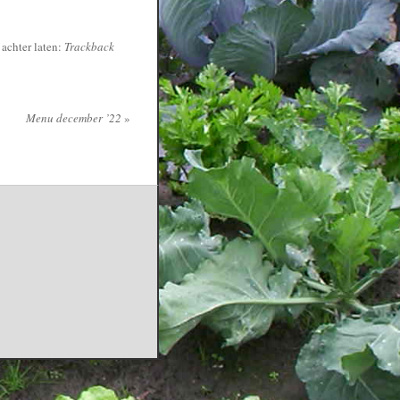
 achter laten:
Trackback
Menu december ’22
»