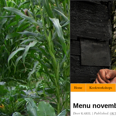
Home
Kookworkshops
Menu novemb
Door
|
Published:
KAREL
OKT