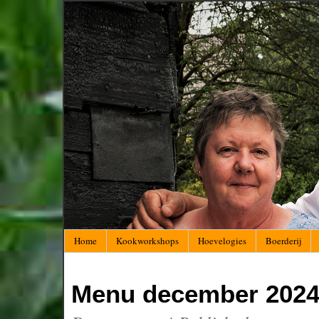
Home
Kookworkshops
Hoevelogies
Boerderij
Menu december 202