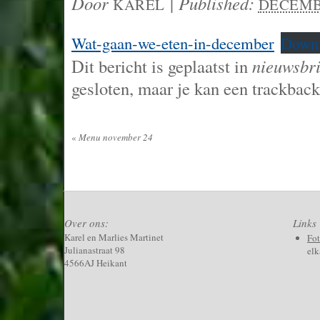
Door
|
Published:
KAREL
DECEMBE
Wat-gaan-we-eten-in-december
Down
Dit bericht is geplaatst in
nieuwsbri
gesloten, maar je kan een trackback
«
Menu november 24
Over ons:
Links
Karel en Marlies Martinet
Fo
Julianastraat 98
elk
4566AJ Heikant