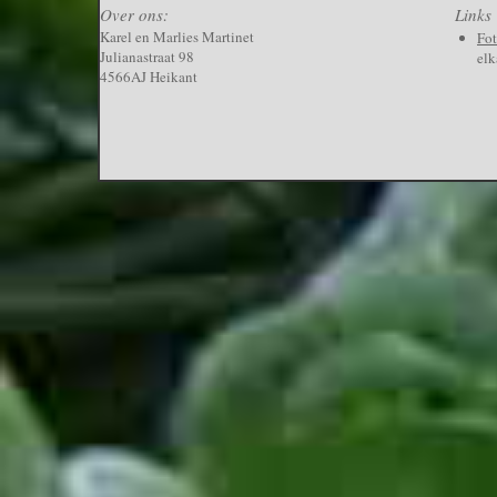
Over ons:
Links
Karel en Marlies Martinet
Fo
Julianastraat 98
elk
4566AJ Heikant