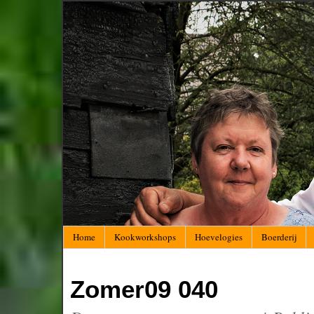
Home
Kookworkshops
Hoevelogies
Boerderij
Zomer09 040