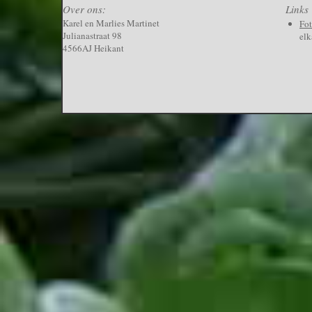
Over ons:
Links
Karel en Marlies Martinet
Fo
Julianastraat 98
elk
4566AJ Heikant