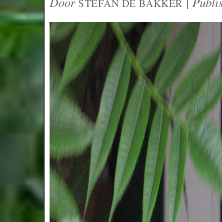
Door
|
Publi
STEFAN DE BAKKER