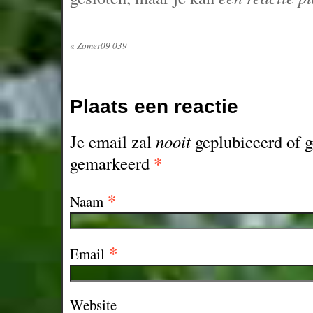
«
Zomer09 039
Plaats een reactie
Je email zal
nooit
geplubiceerd of g
*
gemarkeerd
*
Naam
*
Email
Website