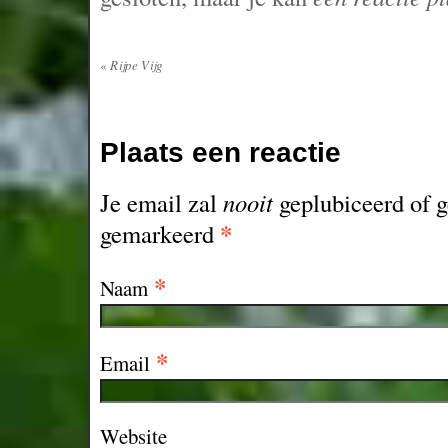
«
Rijpe Vijg
Plaats een reactie
Je email zal
nooit
geplubiceerd of g
*
gemarkeerd
*
Naam
*
Email
Website