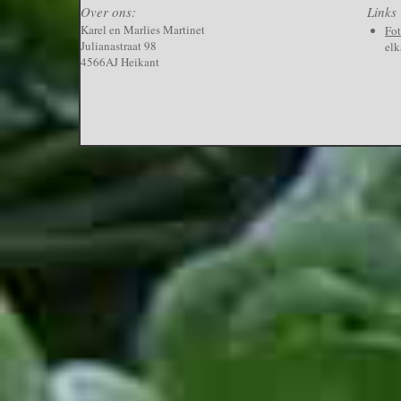
Over ons:
Links
Karel en Marlies Martinet
Fo
Julianastraat 98
elk
4566AJ Heikant