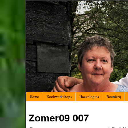
Home
Kookworkshops
Hoevelogies
Boerderij
Zomer09 007