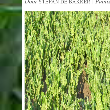
Door
|
Publi
STEFAN DE BAKKER