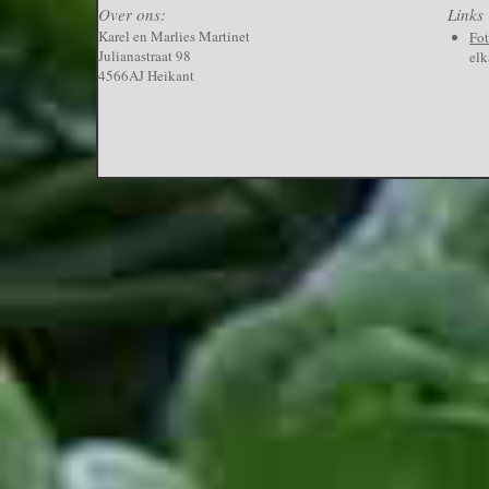
Over ons:
Links
Karel en Marlies Martinet
Fo
Julianastraat 98
elk
4566AJ Heikant