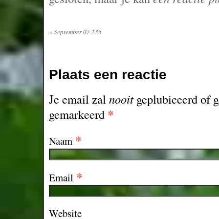
«
September 07 235
Plaats een reactie
Je email zal
nooit
geplubiceerd of g
*
gemarkeerd
*
Naam
*
Email
Website