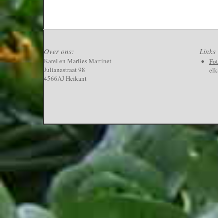
Over ons:
Links
Karel en Marlies Martinet
Fo
Julianastraat 98
elk
4566AJ Heikant