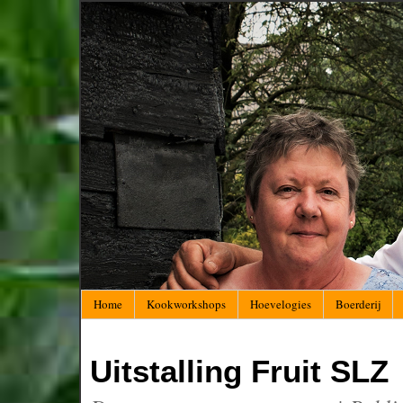
Home
Kookworkshops
Hoevelogies
Boerderij
Uitstalling Fruit SLZ