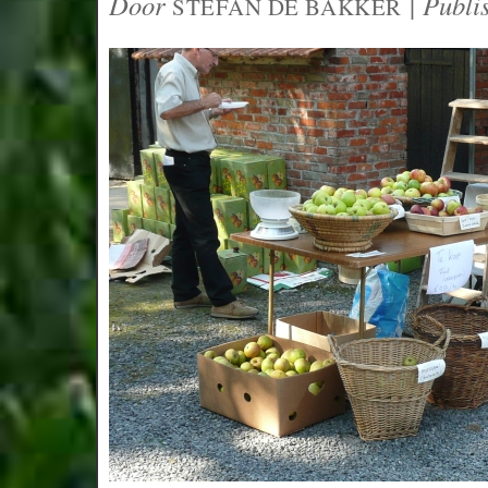
Door
|
Publi
STEFAN DE BAKKER