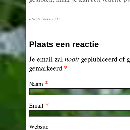
«
September 07 212
Plaats een reactie
Je email zal
nooit
geplubiceerd of g
*
gemarkeerd
*
Naam
*
Email
Website