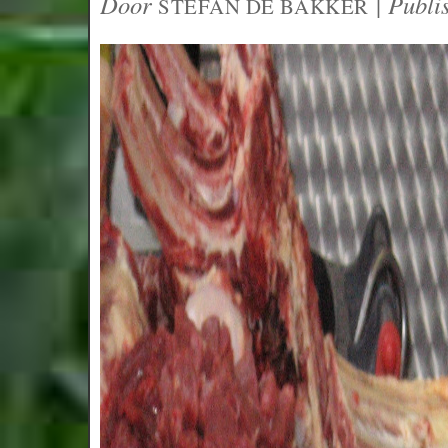
Door
|
Publi
STEFAN DE BAKKER