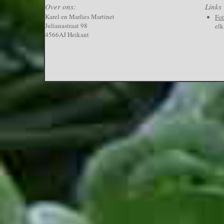
Over ons:
Links
Karel en Marlies Martinet
Fo
Julianastraat 98
elk
4566AJ Heikant