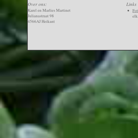
Over ons:
Links
Karel en Marlies Martinet
Fo
Julianastraat 98
elk
4566AJ Heikant