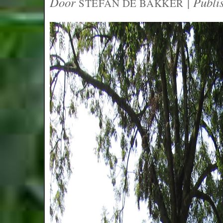
Door
|
Publi
STEFAN DE BAKKER