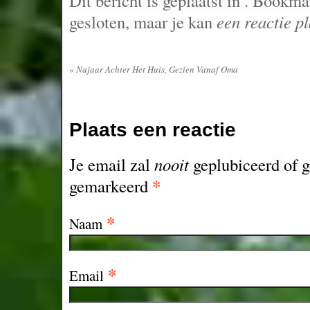
Dit bericht is geplaatst in
. Bookma
gesloten, maar je kan
een reactie p
«
Najaar Achter Het Huis, Gezien Vanaf Oma
Plaats een reactie
Je email zal
nooit
geplubiceerd of g
*
gemarkeerd
*
Naam
*
Email