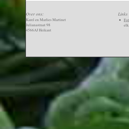
Over ons:
Links
Karel en Marlies Martinet
Fo
Julianastraat 98
elk
4566AJ Heikant