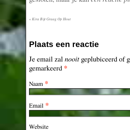
«
Kira Bijt Graag Op Hout
Plaats een reactie
Je email zal
nooit
geplubiceerd of g
*
gemarkeerd
*
Naam
*
Email
Website