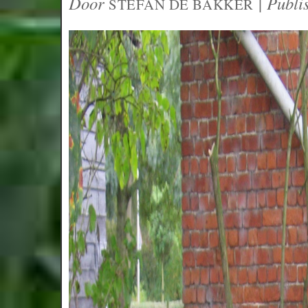
Door
|
Publi
STEFAN DE BAKKER