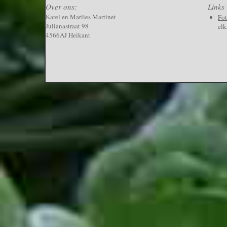
Over ons:
Links
Karel en Marlies Martinet
Fo
Julianastraat 98
elk
4566AJ Heikant