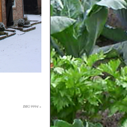
IMG 9994
»