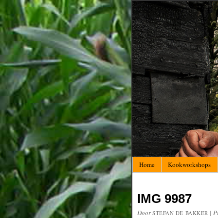
Home
Kookworkshops
IMG 9987
Door
|
P
STEFAN DE BAKKER