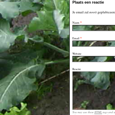
Plaats een reactie
Je email zal
nooit
geplubiceerd
*
Naam
*
Email
Website
Reactie
You may use these
HTML
tags and a