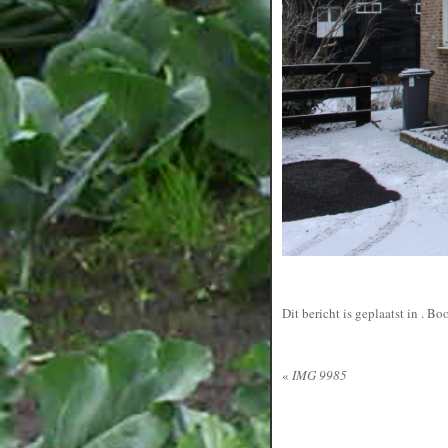
Dit bericht is geplaatst in
. Bo
«
IMG 9985