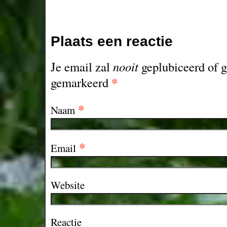
Plaats een reactie
Je email zal
nooit
geplubiceerd of g
*
gemarkeerd
*
Naam
*
Email
Website
Reactie