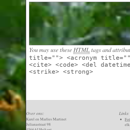
You may use these
HTML
tags and attribu
title=""> <acronym title="
<cite> <code> <del datetim
<strike> <strong>
Over ons:
Links
Karel en Marlies Martinet
Fo
Julianastraat 98
elk
4566AJ Heikant