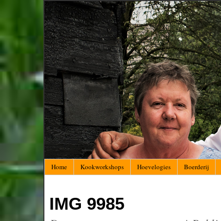
Home
Kookworkshops
Hoevelogies
Boerderij
IMG 9985