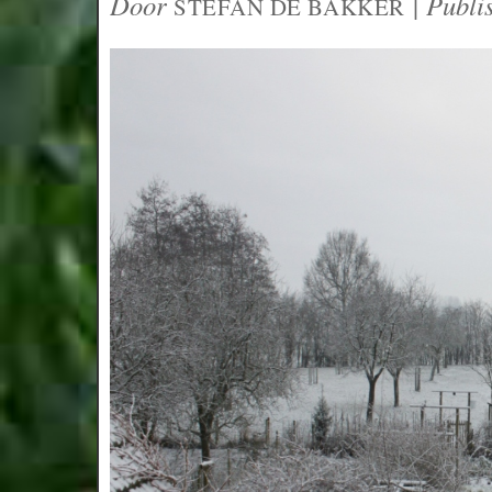
Door
|
Publi
STEFAN DE BAKKER