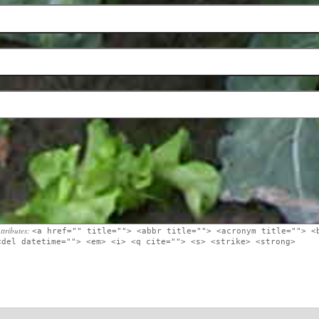
ttributes:
<a href="" title=""> <abbr title=""> <acronym title=""> <
<del datetime=""> <em> <i> <q cite=""> <s> <strike> <strong>