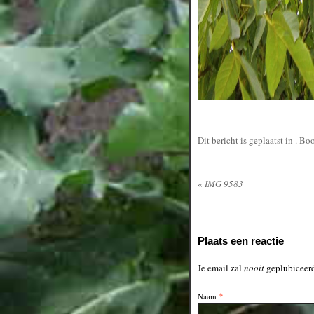
Dit bericht is geplaatst in
. Bo
«
IMG 9583
Plaats een reactie
Je email zal
nooit
geplubiceerd
*
Naam