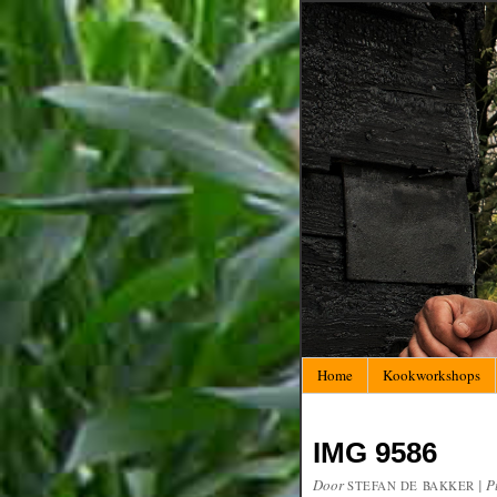
Home
Kookworkshops
IMG 9586
Door
|
P
STEFAN DE BAKKER