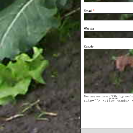
*
Email
Website
Reactie
You may use these
HTML
tags and a
cite=""> <cite> <code> 