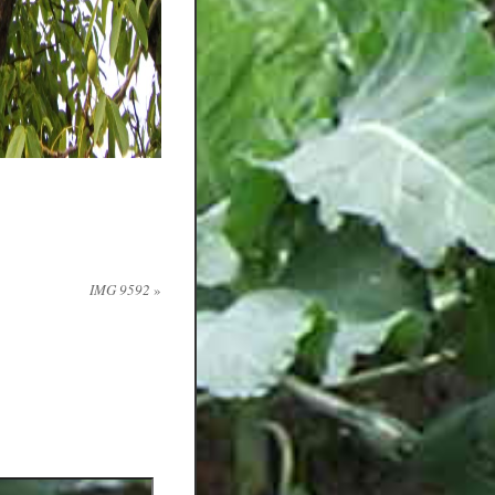
IMG 9592
»