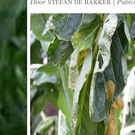
Door
|
Publi
STEFAN DE BAKKER