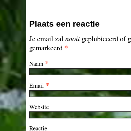
Plaats een reactie
Je email zal
nooit
geplubiceerd of g
*
gemarkeerd
*
Naam
*
Email
Website
Reactie