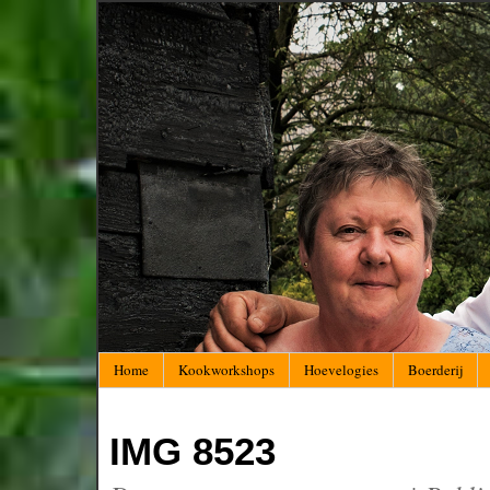
Home
Kookworkshops
Hoevelogies
Boerderij
IMG 8523