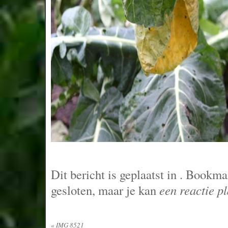
Dit bericht is geplaatst in
. Bookma
gesloten, maar je kan
een reactie p
«
IMG 8521