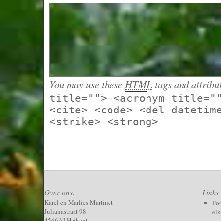
You may use these
HTML
tags and attribu
title=""> <acronym title="
<cite> <code> <del datetim
<strike> <strong>
Over ons:
Links
Karel en Marlies Martinet
Fo
Julianastraat 98
elk
4566AJ Heikant