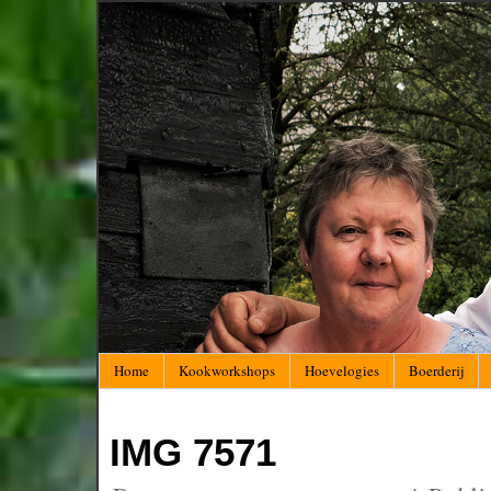
Home
Kookworkshops
Hoevelogies
Boerderij
IMG 7571