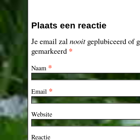
Plaats een reactie
Je email zal
nooit
geplubiceerd of g
*
gemarkeerd
*
Naam
*
Email
Website
Reactie