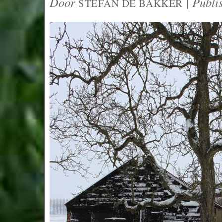
Door
|
Publi
STEFAN DE BAKKER