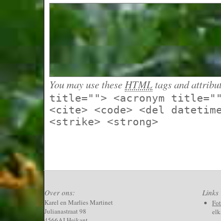
You may use these
HTML
tags and attribu
title=""> <acronym title="
<cite> <code> <del datetim
<strike> <strong>
Over ons:
Links
Karel en Marlies Martinet
Fo
Julianastraat 98
elk
4566AJ Heikant