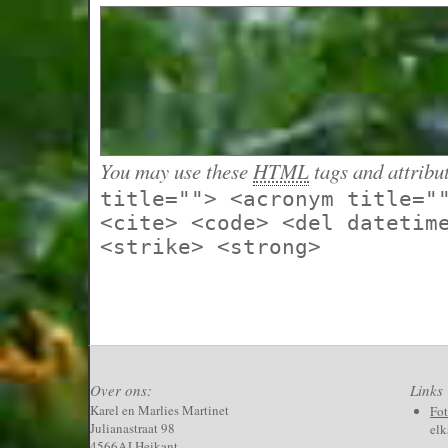
You may use these
HTML
tags and attribu
title=""> <acronym title="
<cite> <code> <del datetim
<strike> <strong>
Over ons:
Links
Karel en Marlies Martinet
Fo
Julianastraat 98
elk
4566AJ Heikant