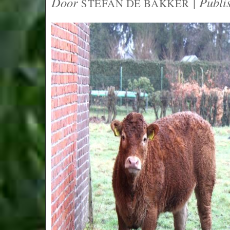
Door
|
Publi
STEFAN DE BAKKER