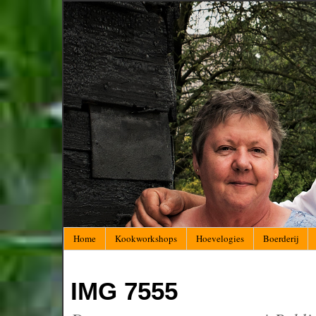
Home
Kookworkshops
Hoevelogies
Boerderij
IMG 7555