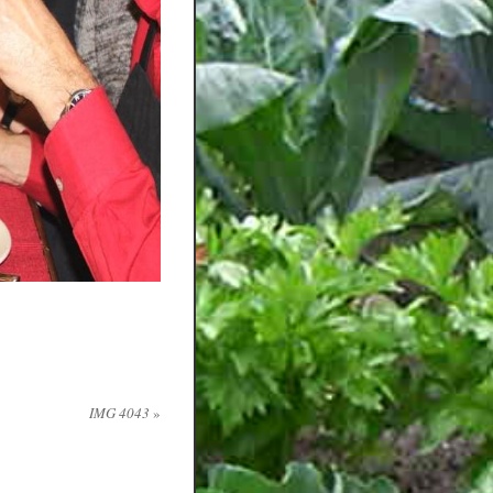
IMG 4043
»