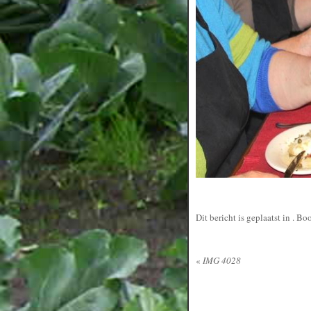
Dit bericht is geplaatst in
. Bo
«
IMG 4028