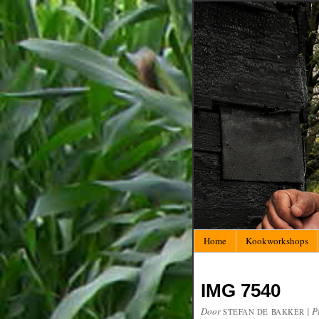
Home
Kookworkshops
IMG 7540
Door
|
P
STEFAN DE BAKKER