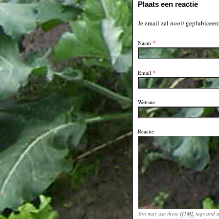
Plaats een reactie
Je email zal
nooit
geplubiceerd
*
Naam
*
Email
Website
Reactie
You may use these
HTML
tags and a