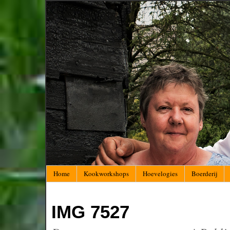
Home
Kookworkshops
Hoevelogies
Boerderij
IMG 7527