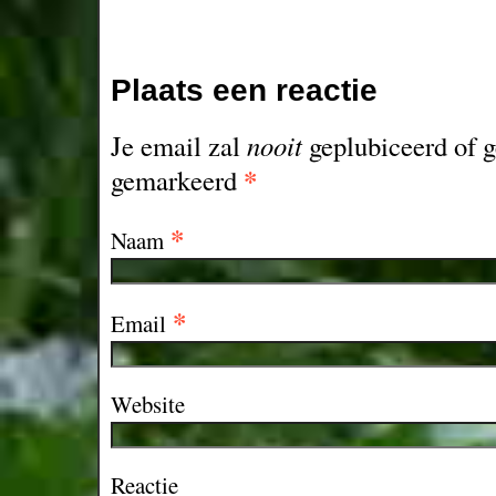
Plaats een reactie
Je email zal
nooit
geplubiceerd of g
*
gemarkeerd
*
Naam
*
Email
Website
Reactie