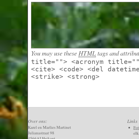
You may use these
HTML
tags and attribu
title=""> <acronym title="
<cite> <code> <del datetim
<strike> <strong>
Over ons:
Links
Karel en Marlies Martinet
Fo
Julianastraat 98
elk
4566AJ Heikant