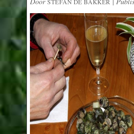
Door
|
Publi
STEFAN DE BAKKER