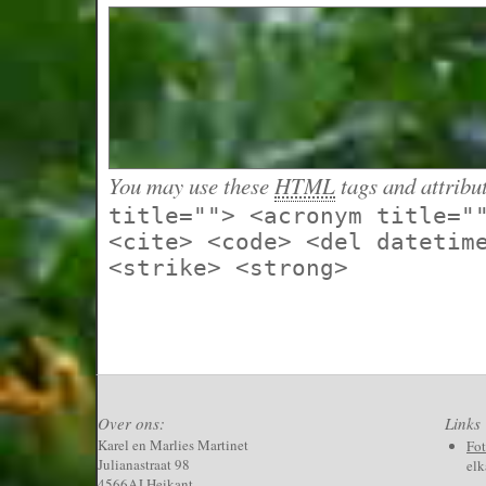
You may use these
HTML
tags and attribu
title=""> <acronym title="
<cite> <code> <del datetim
<strike> <strong>
Over ons:
Links
Karel en Marlies Martinet
Fo
Julianastraat 98
elk
4566AJ Heikant