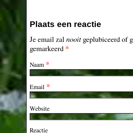
Plaats een reactie
Je email zal
nooit
geplubiceerd of g
*
gemarkeerd
*
Naam
*
Email
Website
Reactie