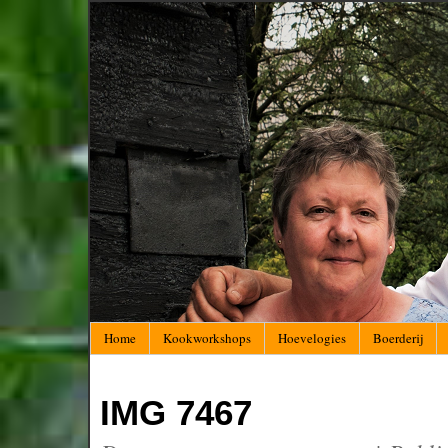
Home
Kookworkshops
Hoevelogies
Boerderij
IMG 7467