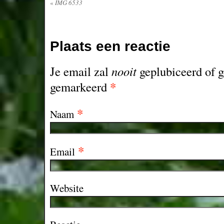
«
IMG 6533
Plaats een reactie
Je email zal
nooit
geplubiceerd of g
*
gemarkeerd
*
Naam
*
Email
Website