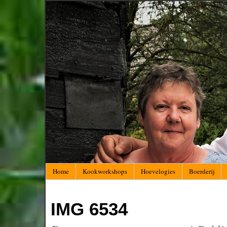
Home
Kookworkshops
Hoevelogies
Boerderij
IMG 6534