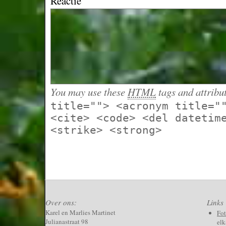
Reactie
You may use these
HTML
tags and attribu
title=""> <acronym title="
<cite> <code> <del datetim
<strike> <strong>
Over ons:
Links
Karel en Marlies Martinet
Fo
Julianastraat 98
elk