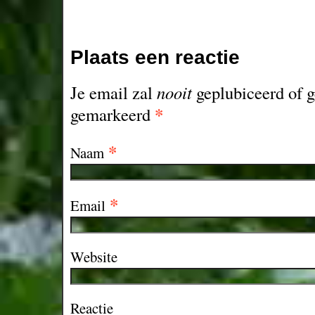
Plaats een reactie
Je email zal
nooit
geplubiceerd of g
*
gemarkeerd
*
Naam
*
Email
Website
Reactie