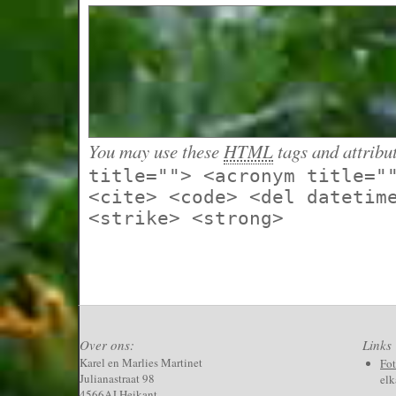
You may use these
HTML
tags and attribu
title=""> <acronym title="
<cite> <code> <del datetim
<strike> <strong>
Over ons:
Links
Karel en Marlies Martinet
Fo
Julianastraat 98
elk
4566AJ Heikant