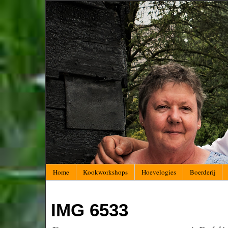
Home
Kookworkshops
Hoevelogies
Boerderij
IMG 6533