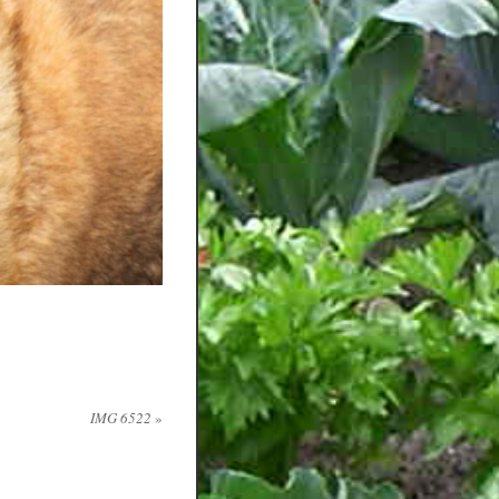
IMG 6522
»