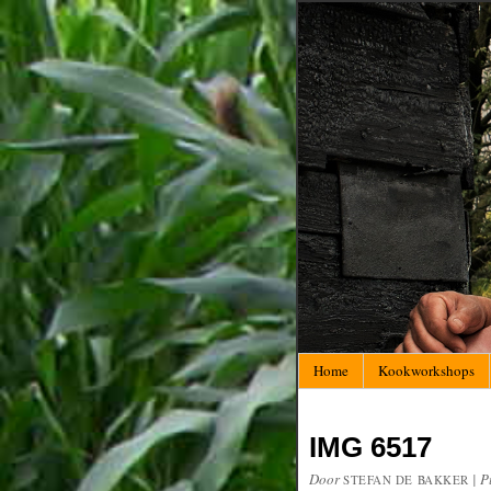
Home
Kookworkshops
IMG 6517
Door
|
P
STEFAN DE BAKKER