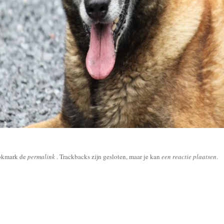
okmark de
permalink
. Trackbacks zijn gesloten, maar je kan
een reactie plaatsen
.