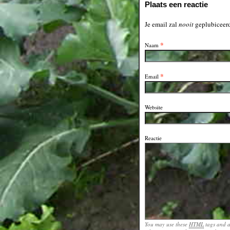
Plaats een reactie
Je email zal
nooit
geplubiceerd
*
Naam
*
Email
Website
Reactie
You may use these
HTML
tags and a