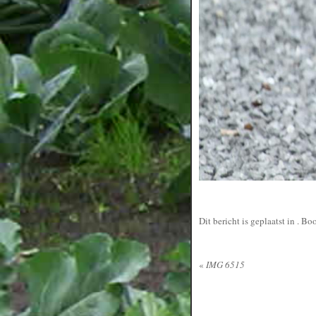
Dit bericht is geplaatst in
. Bo
«
IMG 6515