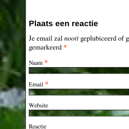
Plaats een reactie
Je email zal
nooit
geplubiceerd of g
*
gemarkeerd
*
Naam
*
Email
Website
Reactie