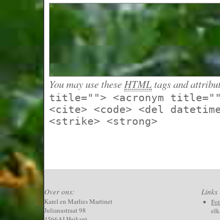
You may use these
HTML
tags and attribu
title=""> <acronym title="
<cite> <code> <del datetim
<strike> <strong>
Over ons:
Links
Karel en Marlies Martinet
Fo
Julianastraat 98
elk
4566AJ Heikant