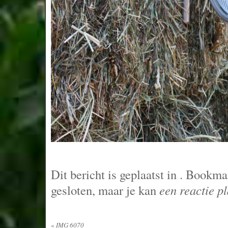
Dit bericht is geplaatst in
. Bookma
gesloten, maar je kan
een reactie p
«
IMG 6070