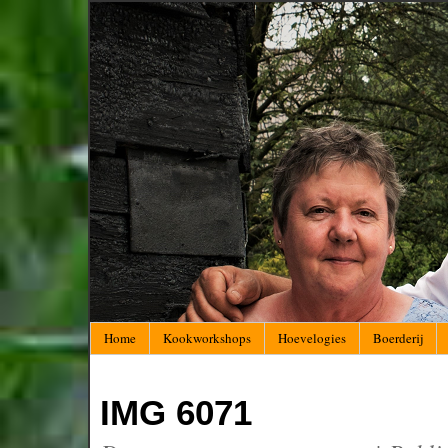
Home
Kookworkshops
Hoevelogies
Boerderij
IMG 6071