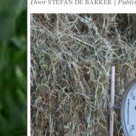
Door
|
Publi
STEFAN DE BAKKER