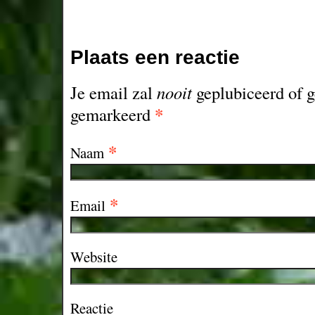
Plaats een reactie
Je email zal
nooit
geplubiceerd of g
*
gemarkeerd
*
Naam
*
Email
Website
Reactie