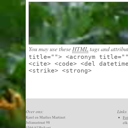
You may use these
HTML
tags and attribu
title=""> <acronym title="
<cite> <code> <del datetim
<strike> <strong>
Over ons:
Links
Karel en Marlies Martinet
Fo
Julianastraat 98
elk
4566AJ Heikant