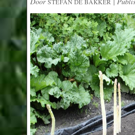
Door
|
Publi
STEFAN DE BAKKER