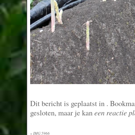
Dit bericht is geplaatst in
. Bookma
gesloten, maar je kan
een reactie p
«
IMG 5966