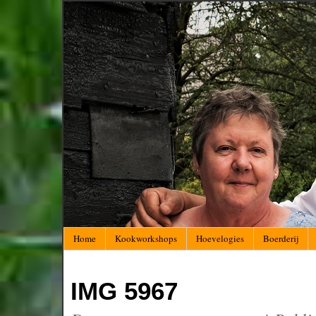
Home
Kookworkshops
Hoevelogies
Boerderij
IMG 5967