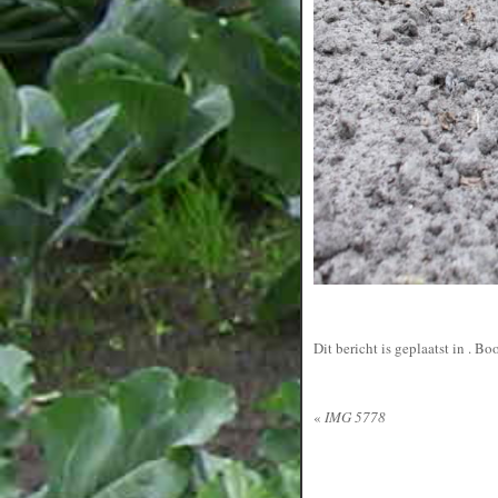
Dit bericht is geplaatst in
. Bo
«
IMG 5778