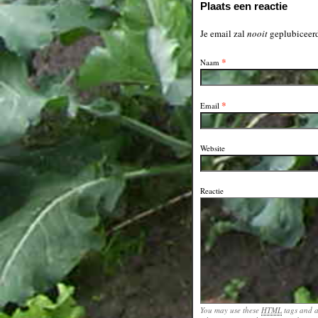
Plaats een reactie
Je email zal
nooit
geplubiceerd
*
Naam
*
Email
Website
Reactie
You may use these
HTML
tags and a