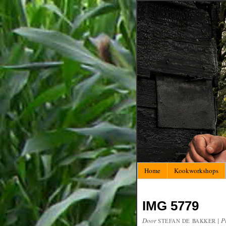
Home
Kookworkshops
IMG 5779
Door
|
P
STEFAN DE BAKKER