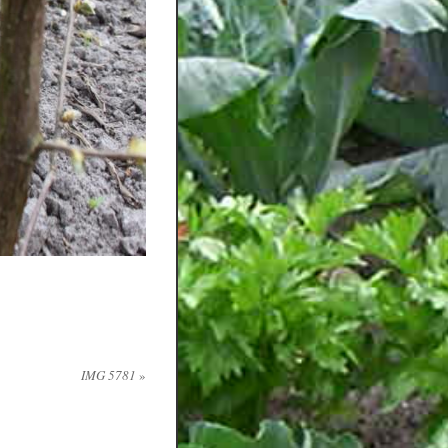
IMG 5781
»