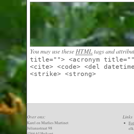
You may use these
HTML
tags and attribu
title=""> <acronym title="
<cite> <code> <del datetim
<strike> <strong>
Over ons:
Links
Karel en Marlies Martinet
Fo
Julianastraat 98
elk
4566AJ Heikant