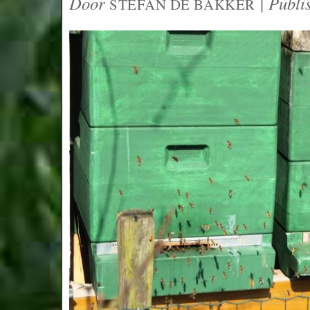
Door
|
Publi
STEFAN DE BAKKER