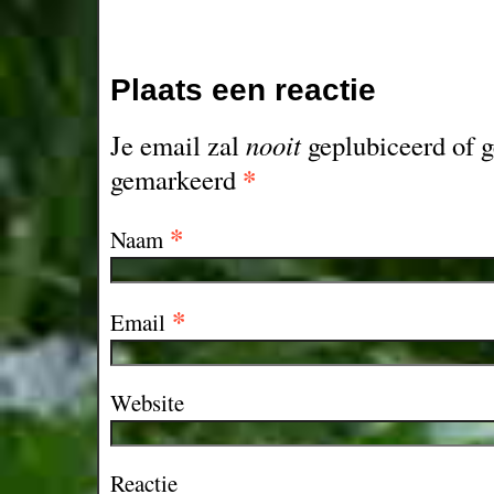
Plaats een reactie
Je email zal
nooit
geplubiceerd of g
*
gemarkeerd
*
Naam
*
Email
Website
Reactie