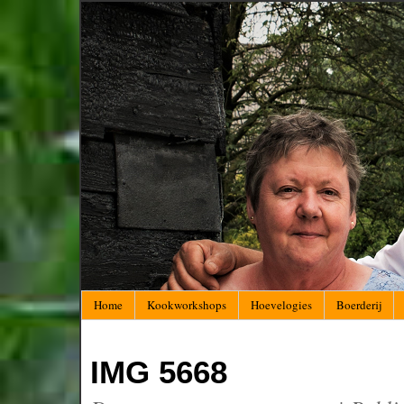
Home
Kookworkshops
Hoevelogies
Boerderij
IMG 5668