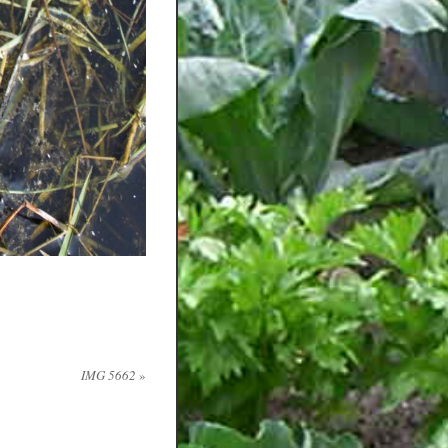
IMG 5662
»