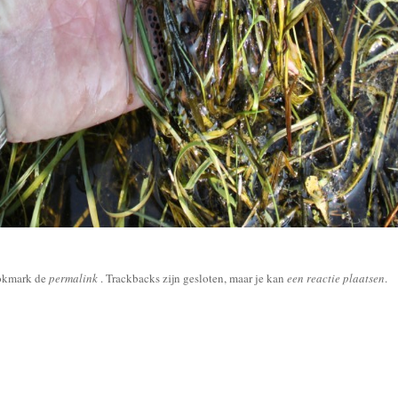
okmark de
permalink
. Trackbacks zijn gesloten, maar je kan
een reactie plaatsen
.