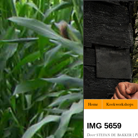
Home
Kookworkshops
IMG 5659
Door
|
P
STEFAN DE BAKKER