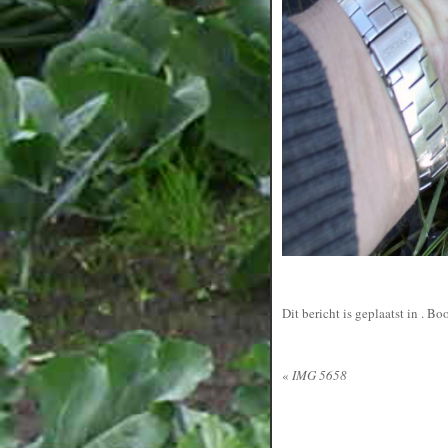
Dit bericht is geplaatst in
. Bo
«
IMG 5658