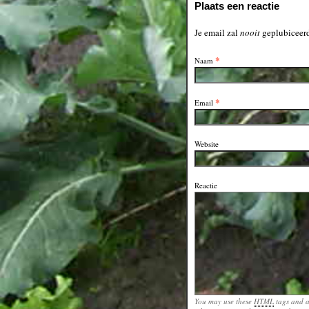
Plaats een reactie
Je email zal
nooit
geplubiceerd
*
Naam
*
Email
Website
Reactie
You may use these
HTML
tags and a