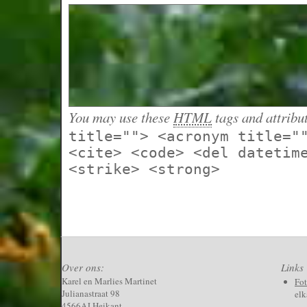
You may use these
HTML
tags and attribu
title=""> <acronym title="
<cite> <code> <del datetim
<strike> <strong>
Over ons:
Links
Karel en Marlies Martinet
Fo
Julianastraat 98
elk
4566AJ Heikant