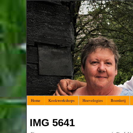
Home
Kookworkshops
Hoevelogies
Boerderij
IMG 5641