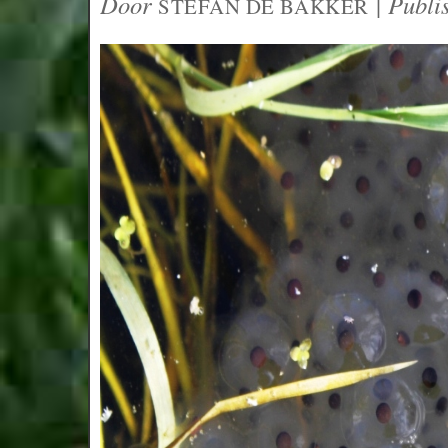
Door
|
Publi
STEFAN DE BAKKER