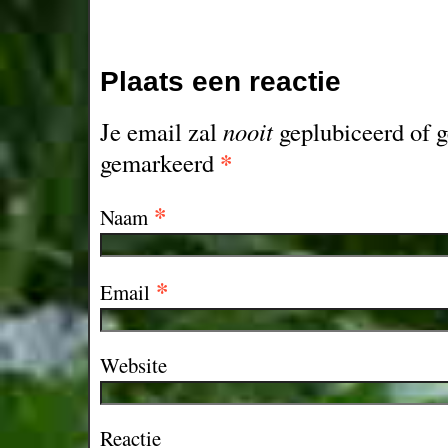
Plaats een reactie
Je email zal
nooit
geplubiceerd of g
*
gemarkeerd
*
Naam
*
Email
Website
Reactie