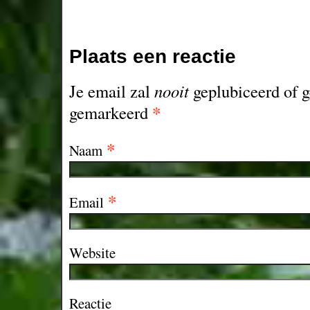
Plaats een reactie
Je email zal
nooit
geplubiceerd of g
*
gemarkeerd
*
Naam
*
Email
Website
Reactie