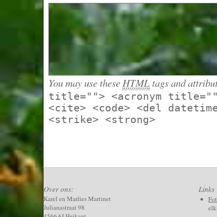
You may use these
HTML
tags and attribu
title=""> <acronym title="
<cite> <code> <del datetim
<strike> <strong>
Over ons:
Links
Karel en Marlies Martinet
Fo
Julianastraat 98
elk
4566AJ Heikant