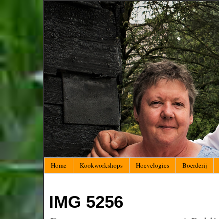
Home
Kookworkshops
Hoevelogies
Boerderij
IMG 5256