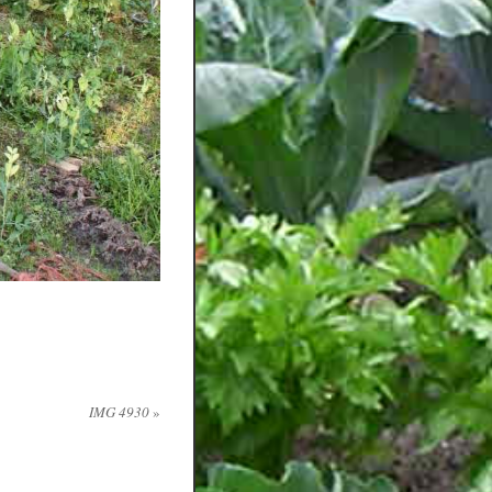
IMG 4930
»