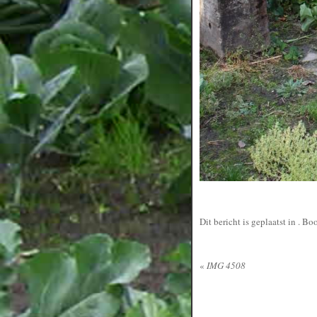
Dit bericht is geplaatst in
. Bo
«
IMG 4508