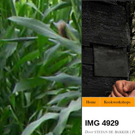
Home
Kookworkshops
IMG 4929
Door
|
P
STEFAN DE BAKKER