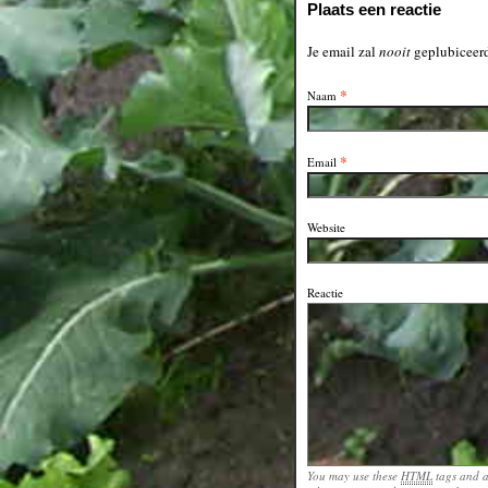
Plaats een reactie
Je email zal
nooit
geplubiceerd
*
Naam
*
Email
Website
Reactie
You may use these
HTML
tags and a