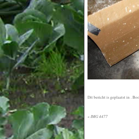
Dit bericht is geplaatst in
. Bo
«
IMG 4477