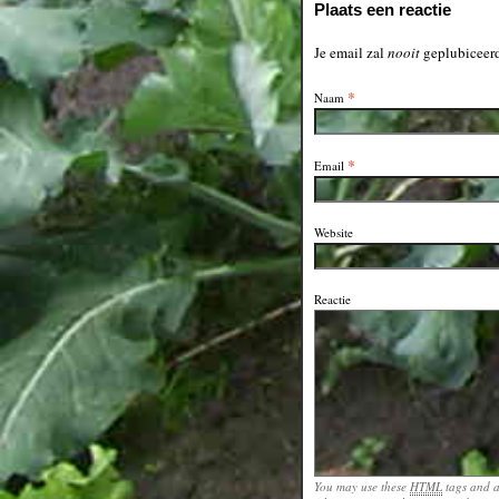
Plaats een reactie
Je email zal
nooit
geplubiceerd
*
Naam
*
Email
Website
Reactie
You may use these
HTML
tags and a