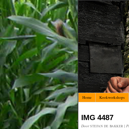
Home
Kookworkshops
IMG 4487
Door
|
P
STEFAN DE BAKKER