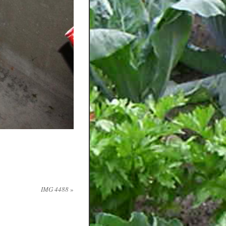
IMG 4488
»