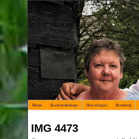
Home
Kookworkshops
Hoevelogies
Boerderij
IMG 4473