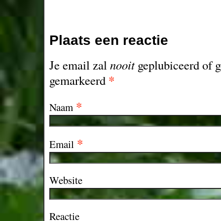
Plaats een reactie
Je email zal
nooit
geplubiceerd of g
*
gemarkeerd
*
Naam
*
Email
Website
Reactie