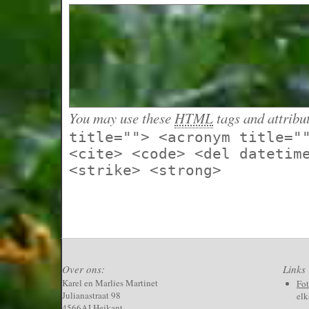
You may use these
HTML
tags and attribu
title=""> <acronym title="
<cite> <code> <del datetim
<strike> <strong>
Over ons:
Links
Karel en Marlies Martinet
Fo
Julianastraat 98
elk
4566AJ Heikant