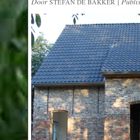
Door
|
Publi
STEFAN DE BAKKER