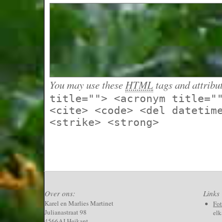
You may use these
HTML
tags and attribu
title=""> <acronym title="
<cite> <code> <del datetim
<strike> <strong>
Over ons:
Links
Karel en Marlies Martinet
Fo
Julianastraat 98
elk
4566AJ Heikant