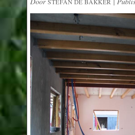
Door
|
Publi
STEFAN DE BAKKER