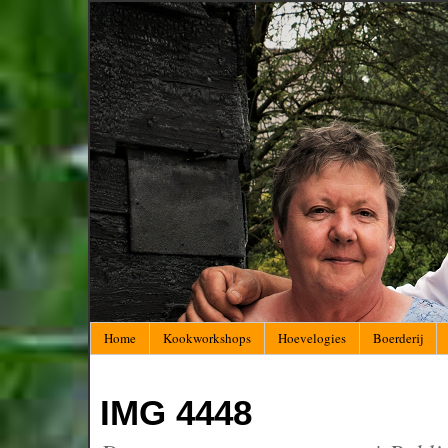
Home
Kookworkshops
Hoevelogies
Boerderij
IMG 4448