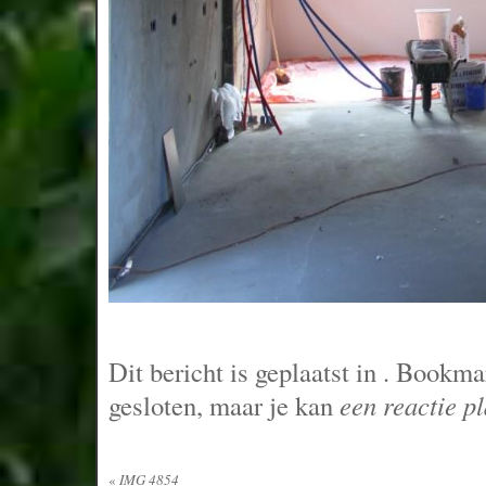
Dit bericht is geplaatst in
. Bookma
gesloten, maar je kan
een reactie p
«
IMG 4854