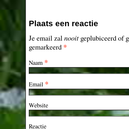
Plaats een reactie
Je email zal
nooit
geplubiceerd of g
*
gemarkeerd
*
Naam
*
Email
Website
Reactie