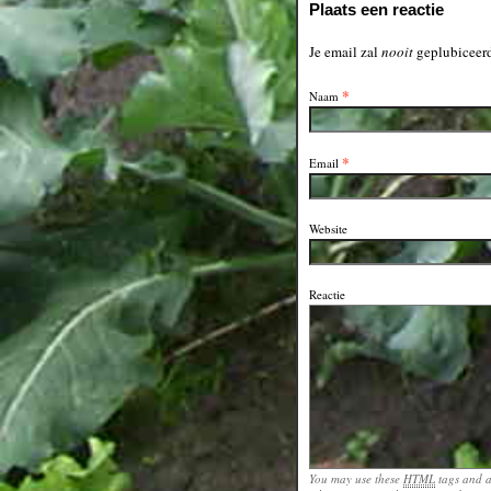
Plaats een reactie
Je email zal
nooit
geplubiceerd
*
Naam
*
Email
Website
Reactie
You may use these
HTML
tags and a