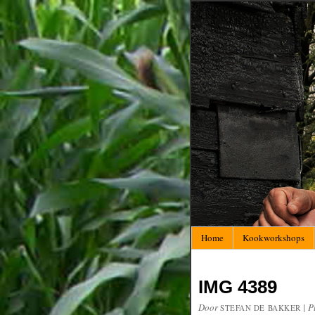
Home
Kookworkshops
IMG 4389
Door
|
P
STEFAN DE BAKKER