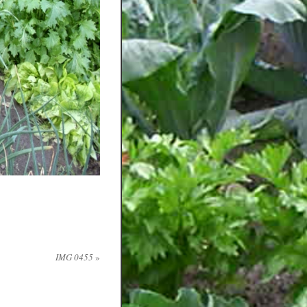
IMG 0455
»