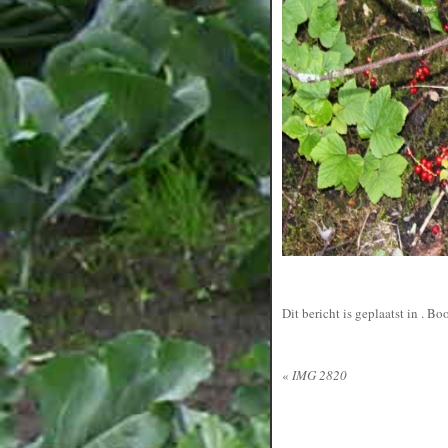
Dit bericht is geplaatst in
. Bo
«
IMG 2820