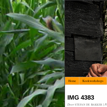
Home
Kookworkshops
IMG 4383
Door
|
P
STEFAN DE BAKKER