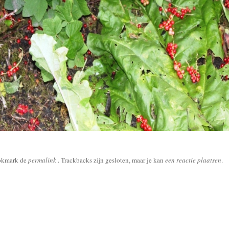
okmark de
permalink
. Trackbacks zijn gesloten, maar je kan
een reactie plaatsen
.