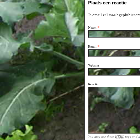
Plaats een reactie
Je email zal
nooit
geplubiceerd
*
Naam
*
Email
Website
Reactie
You may use these
HTML
tags and a