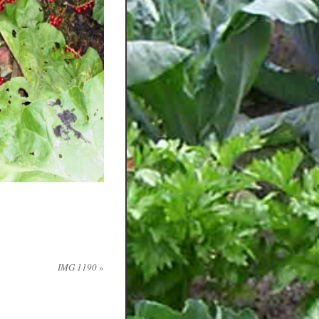
IMG 1190
»