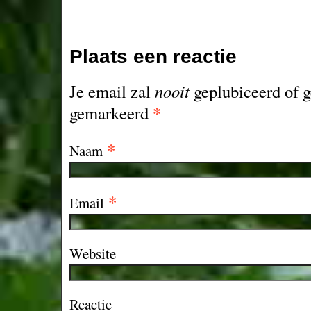
Plaats een reactie
Je email zal
nooit
geplubiceerd of g
*
gemarkeerd
*
Naam
*
Email
Website
Reactie