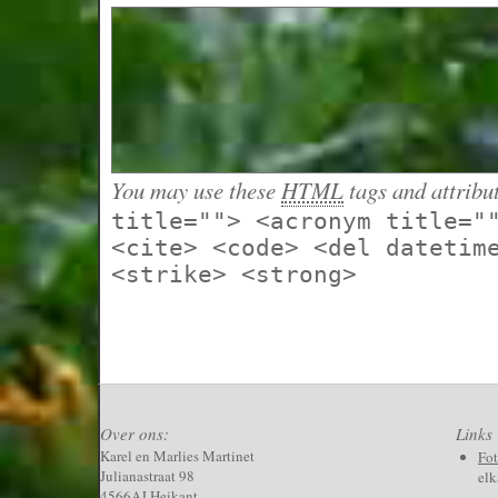
You may use these
HTML
tags and attribu
title=""> <acronym title="
<cite> <code> <del datetim
<strike> <strong>
Over ons:
Links
Karel en Marlies Martinet
Fo
Julianastraat 98
elk
4566AJ Heikant