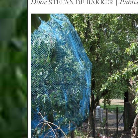
Door
|
Publi
STEFAN DE BAKKER