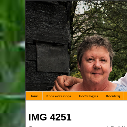
Home
Kookworkshops
Hoevelogies
Boerderij
IMG 4251