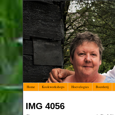
Home
Kookworkshops
Hoevelogies
Boerderij
IMG 4056