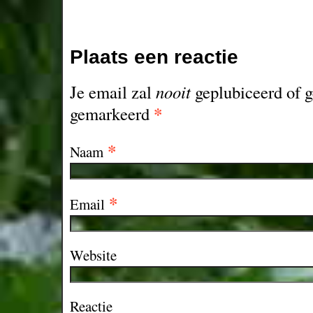
Plaats een reactie
Je email zal
nooit
geplubiceerd of g
*
gemarkeerd
*
Naam
*
Email
Website
Reactie