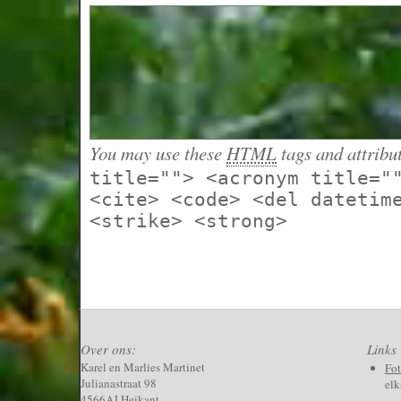
You may use these
HTML
tags and attribu
title=""> <acronym title="
<cite> <code> <del datetim
<strike> <strong>
Over ons:
Links
Karel en Marlies Martinet
Fo
Julianastraat 98
elk
4566AJ Heikant