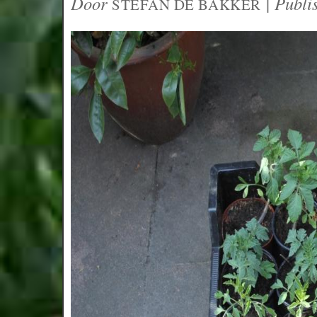
Door
|
Publi
STEFAN DE BAKKER