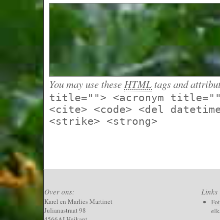
You may use these
HTML
tags and attribu
title=""> <acronym title="
<cite> <code> <del datetim
<strike> <strong>
Over ons:
Links
Karel en Marlies Martinet
Fo
Julianastraat 98
elk
4566AJ Heikant