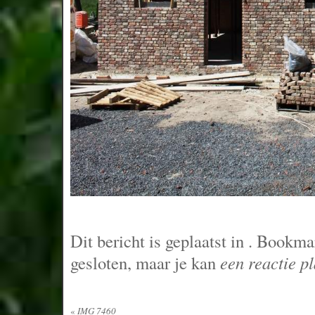
Dit bericht is geplaatst in
. Bookma
gesloten, maar je kan
een reactie p
«
IMG 7460