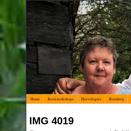
Home
Kookworkshops
Hoevelogies
Boerderij
IMG 4019