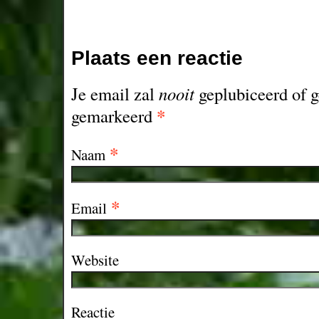
Plaats een reactie
Je email zal
nooit
geplubiceerd of g
*
gemarkeerd
*
Naam
*
Email
Website
Reactie