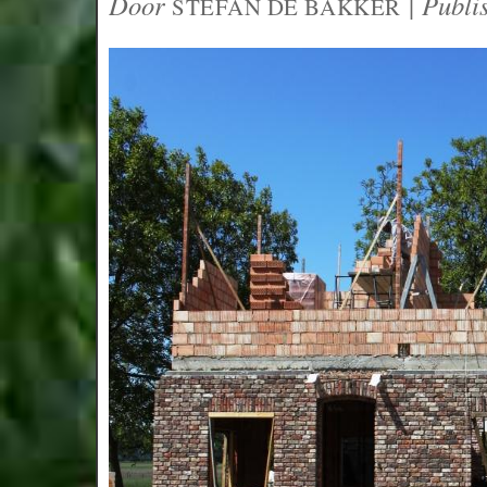
Door
|
Publi
STEFAN DE BAKKER