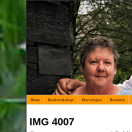
Home
Kookworkshops
Hoevelogies
Boerderij
IMG 4007