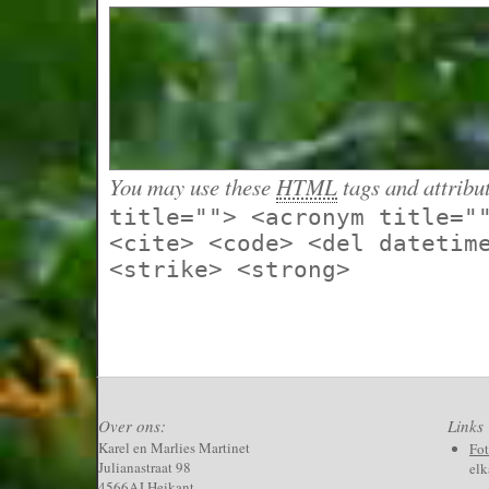
You may use these
HTML
tags and attribu
title=""> <acronym title="
<cite> <code> <del datetim
<strike> <strong>
Over ons:
Links
Karel en Marlies Martinet
Fo
Julianastraat 98
elk
4566AJ Heikant