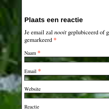
Plaats een reactie
Je email zal
nooit
geplubiceerd of g
*
gemarkeerd
*
Naam
*
Email
Website
Reactie