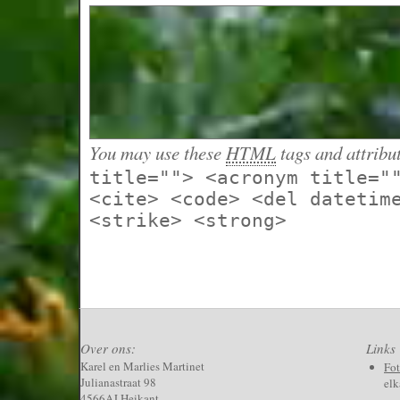
You may use these
HTML
tags and attribu
title=""> <acronym title="
<cite> <code> <del datetim
<strike> <strong>
Over ons:
Links
Karel en Marlies Martinet
Fo
Julianastraat 98
elk
4566AJ Heikant