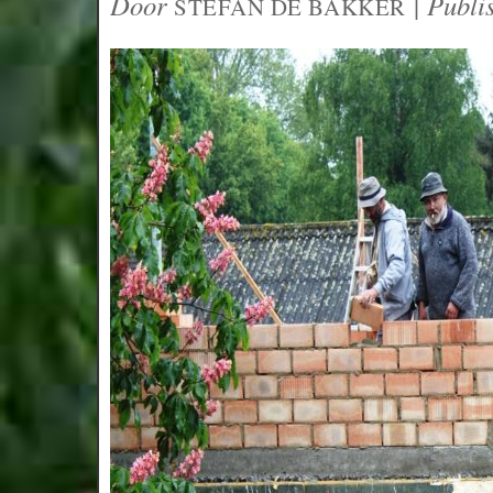
Door
|
Publi
STEFAN DE BAKKER