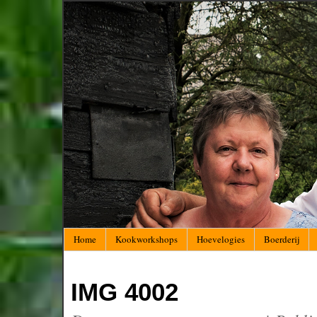
Home
Kookworkshops
Hoevelogies
Boerderij
IMG 4002