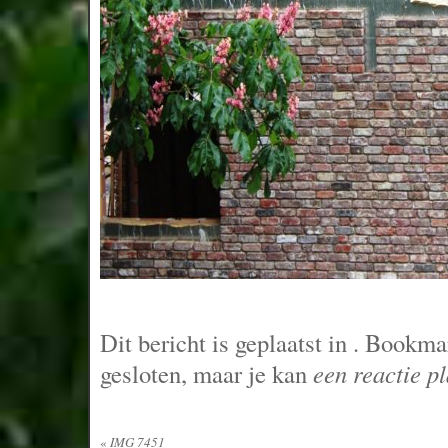
Dit bericht is geplaatst in
. Bookma
gesloten, maar je kan
een reactie p
«
IMG 7451