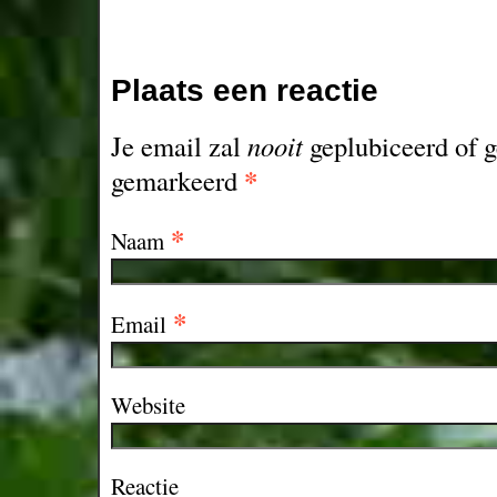
Plaats een reactie
Je email zal
nooit
geplubiceerd of g
*
gemarkeerd
*
Naam
*
Email
Website
Reactie