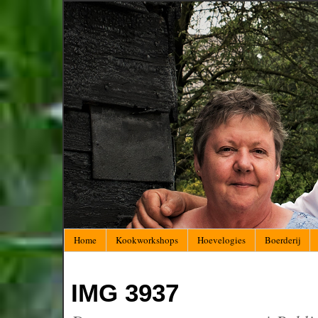
Home
Kookworkshops
Hoevelogies
Boerderij
IMG 3937