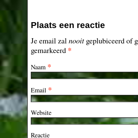
Plaats een reactie
Je email zal
nooit
geplubiceerd of g
*
gemarkeerd
*
Naam
*
Email
Website
Reactie