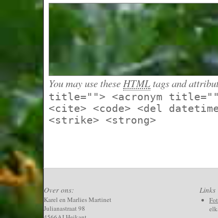
You may use these
HTML
tags and attribu
title=""> <acronym title="
<cite> <code> <del datetim
<strike> <strong>
Over ons:
Links
Karel en Marlies Martinet
Fo
Julianastraat 98
elk
4566AJ Heikant