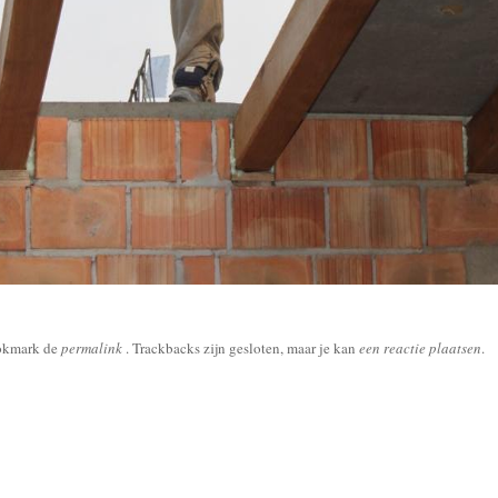
okmark de
permalink
. Trackbacks zijn gesloten, maar je kan
een reactie plaatsen
.