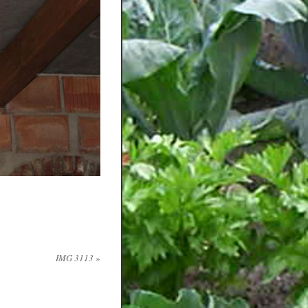
IMG 3113
»