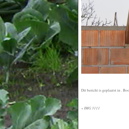
Dit bericht is geplaatst in
. Bo
«
IMG 3111