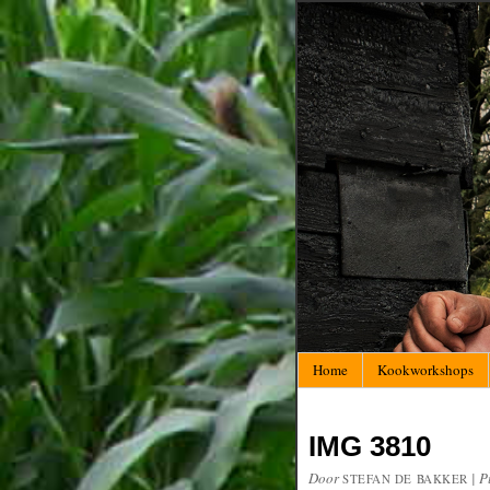
Home
Kookworkshops
IMG 3810
Door
|
P
STEFAN DE BAKKER