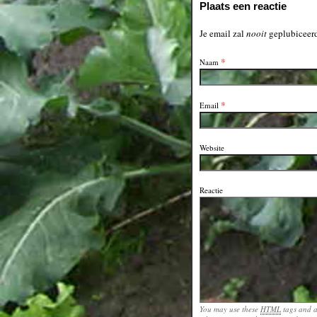
Plaats een reactie
Je email zal
nooit
geplubiceerd
*
Naam
*
Email
Website
Reactie
You may use these
HTML
tags and a