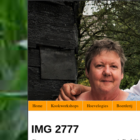
Home
Kookworkshops
Hoevelogies
Boerderij
IMG 2777