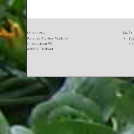
Over ons:
Links
Karel en Marlies Martinet
Fo
Julianastraat 98
elk
4566AJ Heikant