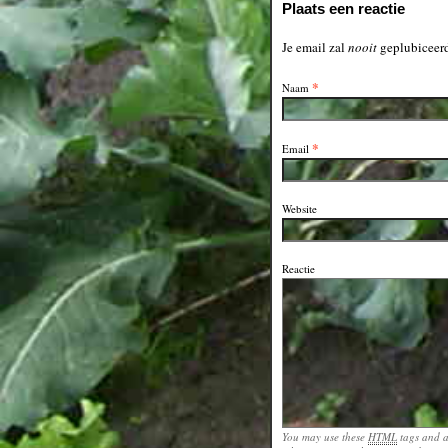
Plaats een reactie
Je email zal
nooit
geplubiceerd
*
Naam
*
Email
Website
Reactie
You may use these
HTML
tags and a