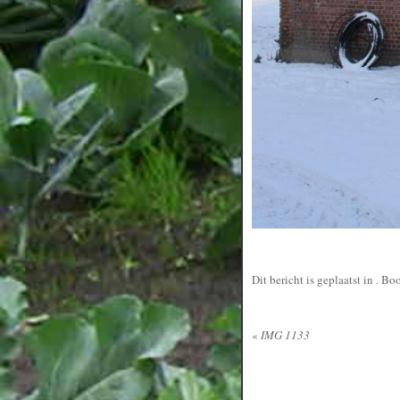
Dit bericht is geplaatst in
. Bo
«
IMG 1133