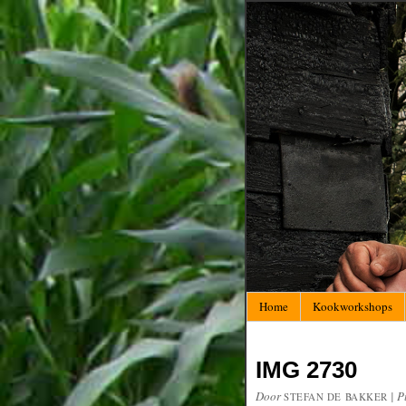
Home
Kookworkshops
IMG 2730
Door
|
P
STEFAN DE BAKKER