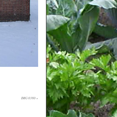
IMG 0380
»