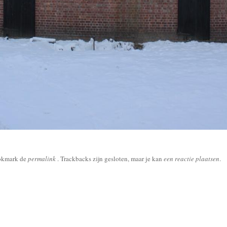
okmark de
permalink
. Trackbacks zijn gesloten, maar je kan
een reactie plaatsen
.