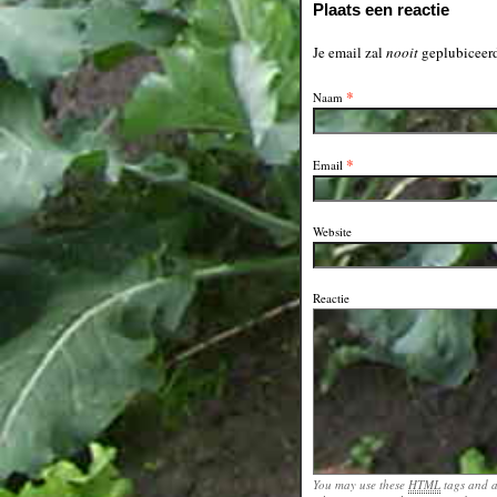
Plaats een reactie
Je email zal
nooit
geplubiceerd
*
Naam
*
Email
Website
Reactie
You may use these
HTML
tags and a