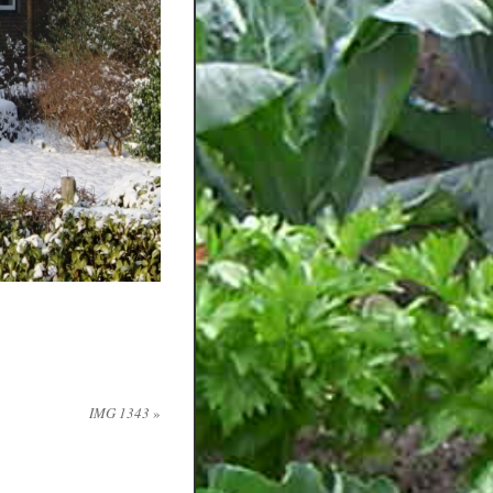
IMG 1343
»