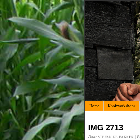
Home
Kookworkshops
IMG 2713
Door
|
P
STEFAN DE BAKKER