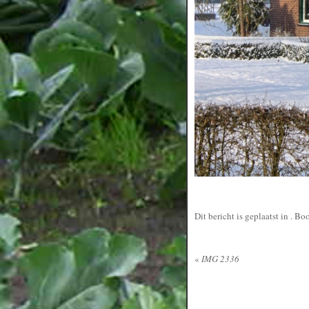
Dit bericht is geplaatst in
. Bo
«
IMG 2336