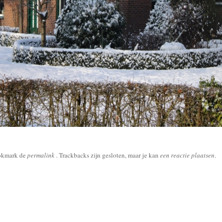
okmark de
permalink
. Trackbacks zijn gesloten, maar je kan
een reactie plaatsen
.