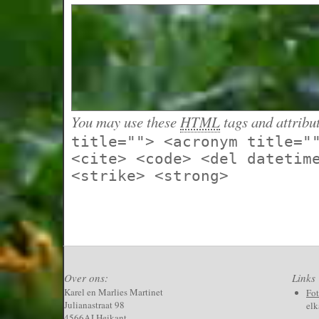
You may use these
HTML
tags and attribu
title=""> <acronym title="
<cite> <code> <del datetim
<strike> <strong>
Over ons:
Links
Karel en Marlies Martinet
Fo
Julianastraat 98
elk
4566AJ Heikant