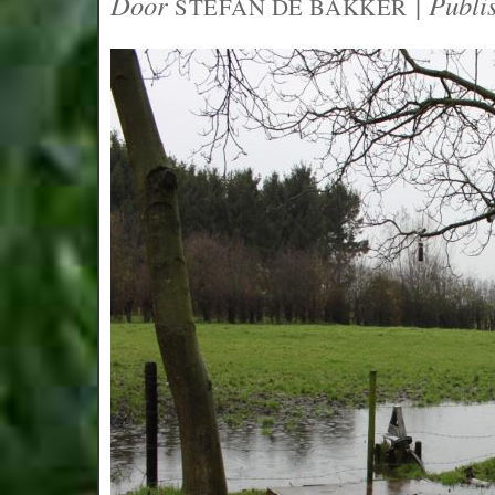
Door
|
Publi
STEFAN DE BAKKER