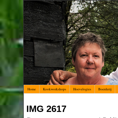
Home
Kookworkshops
Hoevelogies
Boerderij
IMG 2617