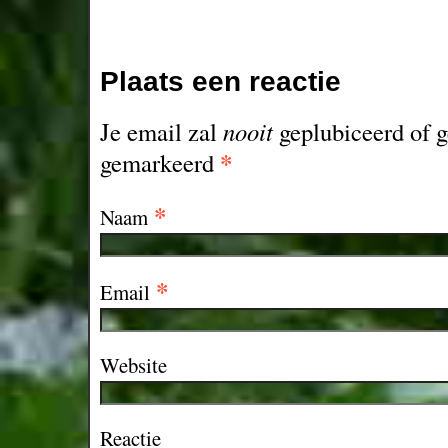
Plaats een reactie
Je email zal
nooit
geplubiceerd of g
*
gemarkeerd
*
Naam
*
Email
Website
Reactie